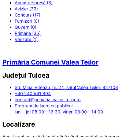
Anunț de presă (8)
Avizier (32)
Concurs (17)
Furnizori (0)
Guvern (0)
Primărie (36)
Vânzare (1)
Primăria Comunei Valea Teilor
Județul
Tulcea
Str. Mihai Viteazu, nr. 24, satul Valea Teilor, 827108
+40 240 541 894
contact@primaria-valea-teilor.ro
Program de lucru cu publicul:
luni - joi 08:00 – 16:30, vineri 08:00 - 14:00
Localizare
Acest conținut este blocat până când acceptați categoria