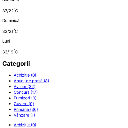
°
37/22
C
Duminică
°
33/21
C
Luni
°
33/19
C
Categorii
Achiziție (0)
Anunț de presă (8)
Avizier (32)
Concurs (17)
Furnizori (0)
Guvern (0)
Primărie (36)
Vânzare (1)
Achiziție (0)