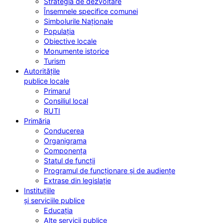
Strategia de dezvoltare
Însemnele specifice comunei
Simbolurile Naționale
Populația
Obiective locale
Monumente istorice
Turism
Autoritățile
publice locale
Primarul
Consiliul local
RUTI
Primăria
Conducerea
Organigrama
Componența
Statul de funcții
Programul de funcționare și de audiențe
Extrase din legislație
Instituțiile
și serviciile publice
Educația
Alte servicii publice