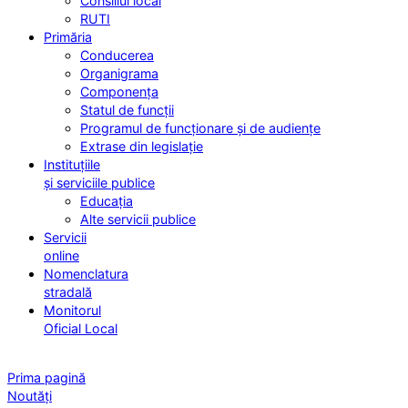
Consiliul local
RUTI
Primăria
Conducerea
Organigrama
Componența
Statul de funcții
Programul de funcționare și de audiențe
Extrase din legislație
Instituțiile
și serviciile publice
Educația
Alte servicii publice
Servicii
online
Nomenclatura
stradală
Monitorul
Oficial Local
Prima pagină
Noutăți