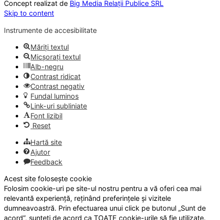
Concept realizat de
Big Media Relații Publice SRL
Skip to content
Instrumente de accesibilitate
Măriți textul
Micșorați textul
Alb-negru
Contrast ridicat
Contrast negativ
Fundal luminos
Link-uri subliniate
Font lizibil
Reset
Hartă site
Ajutor
Feedback
Acest site folosește cookie
Folosim cookie-uri pe site-ul nostru pentru a vă oferi cea mai
relevantă experiență, reținând preferințele și vizitele
dumneavoastră. Prin efectuarea unui click pe butonul „Sunt de
acord”, sunteți de acord ca TOATE cookie-urile să fie utilizate.