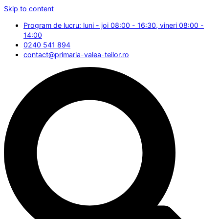
Skip to content
Program de lucru: luni - joi 08:00 - 16:30, vineri 08:00 -
14:00
0240 541 894
contact@primaria-valea-teilor.ro