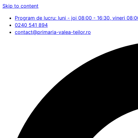
Skip to content
Program de lucru: luni - joi 08:00 - 16:30, vineri 08:0
0240 541 894
contact@primaria-valea-teilor.ro