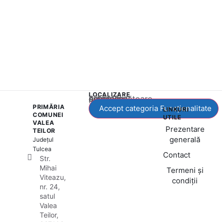
LOCALIZARE
Acest conținut este blocat până când acceptați categoria corespunzătoare de cookie-uri.
PRIMĂRIA
Accept categoria Funcționalitate
LINKURI
COMUNEI
UTILE
VALEA
Prezentare
TEILOR
generală
Județul
Tulcea
Contact
Str.
Mihai
Termeni și
Viteazu,
condiții
nr. 24,
satul
Valea
Teilor,