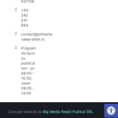
827108
+40
240
541
894
contact@primaria-
valea-teilor.ro
Program
de lucru
cu
publicul:
luni - joi
08:00 –
16:30,
vineri
08:00 -
14:00
Open
Concept realizat de
Big Media Relații Publice SRL