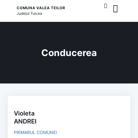
COMUNA VALEA TEILOR
Județul
Tulcea
și serviciile publice
Conducerea
Violeta
ANDREI
PRIMARUL COMUNEI