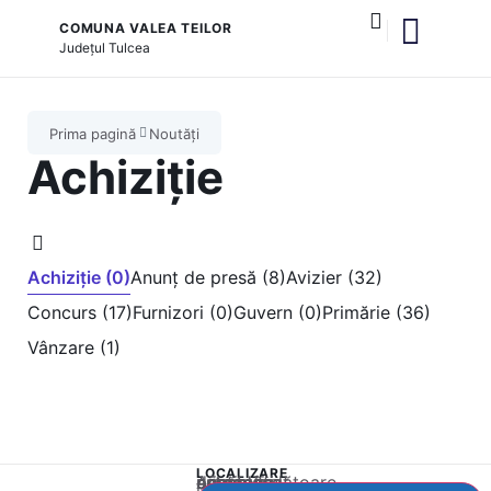
COMUNA VALEA TEILOR
Județul
Tulcea
și serviciile publice
Prima pagină
Noutăți
Achiziție
Achiziție (0)
Anunț de presă (8)
Avizier (32)
Concurs (17)
Furnizori (0)
Guvern (0)
Primărie (36)
Vânzare (1)
LOCALIZARE
Acest conținut este blocat până când acceptați categoria corespunzătoare de cookie-uri.