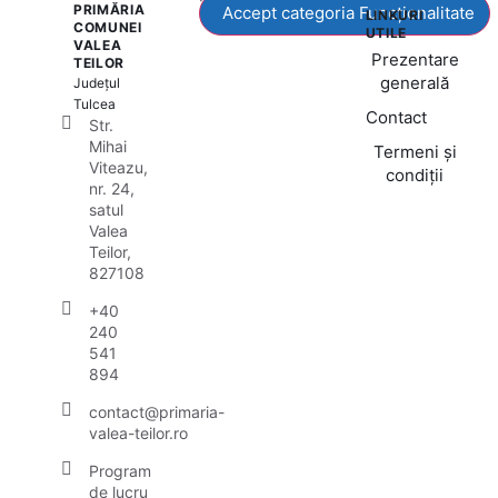
PRIMĂRIA
Accept categoria Funcționalitate
LINKURI
COMUNEI
UTILE
VALEA
Prezentare
TEILOR
generală
Județul
Tulcea
Contact
Str.
Mihai
Termeni și
Viteazu,
condiții
nr. 24,
satul
Valea
Teilor,
827108
+40
240
541
894
contact@primaria-
valea-teilor.ro
Program
de lucru