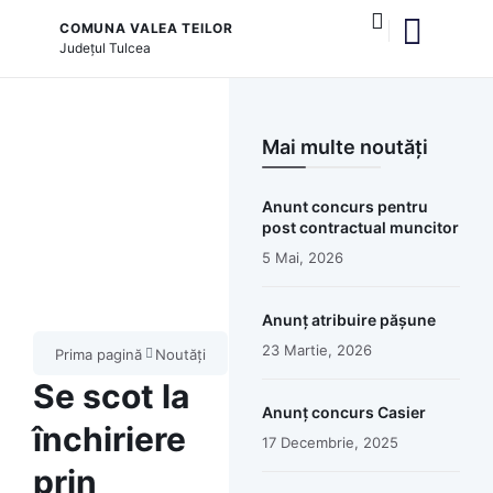
COMUNA VALEA TEILOR
Județul
Tulcea
și serviciile publice
Mai multe noutăți
Anunt concurs pentru
post contractual muncitor
5 Mai, 2026
Anunț atribuire pășune
23 Martie, 2026
Prima pagină
Noutăți
Se scot la
Anunț concurs Casier
închiriere
17 Decembrie, 2025
prin