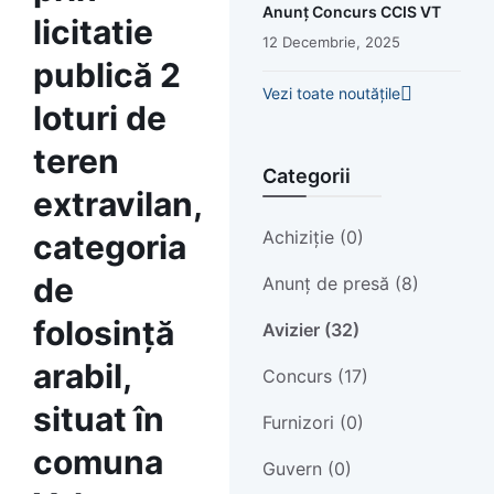
Anunț Concurs CCIS VT
licitatie
12 Decembrie, 2025
publică 2
Vezi toate noutățile
loturi de
teren
Categorii
extravilan,
Achiziție (0)
categoria
de
Anunț de presă (8)
folosință
Avizier (32)
arabil,
Concurs (17)
situat în
Furnizori (0)
comuna
Guvern (0)