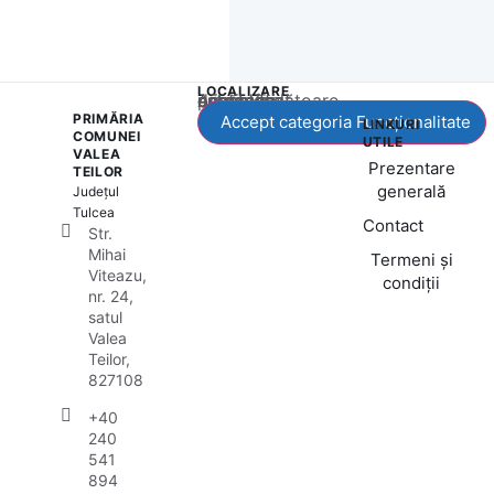
LOCALIZARE
Acest conținut este blocat până când acceptați categoria corespunzătoare de cookie-uri.
PRIMĂRIA
Accept categoria Funcționalitate
LINKURI
COMUNEI
UTILE
VALEA
Prezentare
TEILOR
generală
Județul
Tulcea
Contact
Str.
Mihai
Termeni și
Viteazu,
condiții
nr. 24,
satul
Valea
Teilor,
827108
+40
240
541
894