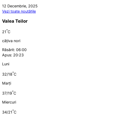
12 Decembrie, 2025
Vezi toate noutățile
Valea Teilor
°
21
C
câțiva nori
Răsărit: 06:00
Apus: 20:23
Luni
°
32/18
C
Marți
°
37/19
C
Miercuri
°
34/21
C