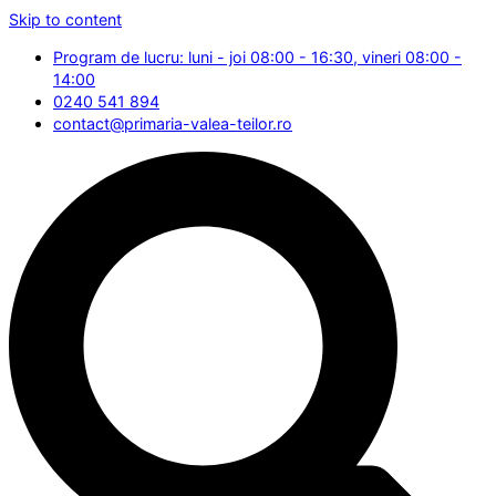
Skip to content
Program de lucru: luni - joi 08:00 - 16:30, vineri 08:00 -
14:00
0240 541 894
contact@primaria-valea-teilor.ro