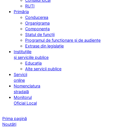
Consiliul local
RUTI
Primăria
Conducerea
Organigrama
Componența
Statul de funcții
Programul de funcționare și de audiențe
Extrase din legislație
Instituțiile
și serviciile publice
Educația
Alte servicii publice
Servicii
online
Nomenclatura
stradală
Monitorul
Oficial Local
Prima pagină
Noutăți