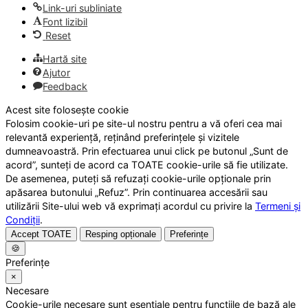
Link-uri subliniate
Font lizibil
Reset
Hartă site
Ajutor
Feedback
Acest site folosește cookie
Folosim cookie-uri pe site-ul nostru pentru a vă oferi cea mai
relevantă experiență, reținând preferințele și vizitele
dumneavoastră. Prin efectuarea unui click pe butonul „Sunt de
acord”, sunteți de acord ca TOATE cookie-urile să fie utilizate.
De asemenea, puteți să refuzați cookie-urile opționale prin
apăsarea butonului „Refuz”. Prin continuarea accesării sau
utilizării Site-ului web vă exprimați acordul cu privire la
Termeni și
Condiții
.
Accept TOATE
Resping opționale
Preferințe
🍪
Preferințe
×
Necesare
Cookie-urile necesare sunt esențiale pentru funcțiile de bază ale