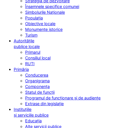
Strategia de dezvoltare
Însemnele specifice comunei
Simbolurile Naționale
Populația
Obiective locale
Monumente istorice
Turism
Autoritățile
publice locale
Primarul
Consiliul local
RUTI
Primăria
Conducerea
Organigrama
Componența
Statul de funcții
Programul de funcționare și de audiențe
Extrase din legislație
Instituțiile
și serviciile publice
Educația
Alte servicii publice