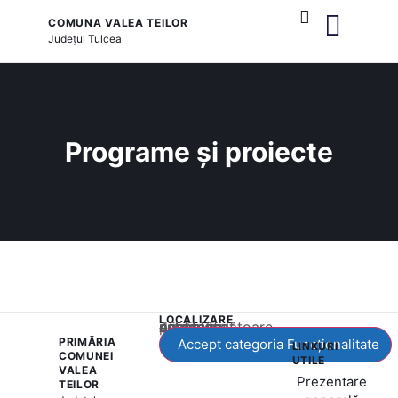
COMUNA VALEA TEILOR
Județul
Tulcea
și serviciile publice
Programe și proiecte
LOCALIZARE
Acest conținut este blocat până când acceptați categoria corespunzătoare de cookie-uri.
PRIMĂRIA
Accept categoria Funcționalitate
LINKURI
COMUNEI
UTILE
VALEA
Prezentare
TEILOR