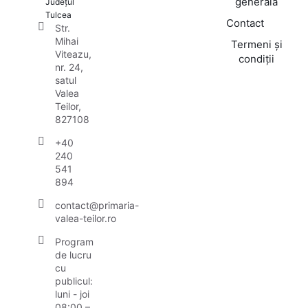
generală
Județul
Tulcea
Contact
Str.
Mihai
Termeni și
Viteazu,
condiții
nr. 24,
satul
Valea
Teilor,
827108
+40
240
541
894
contact@primaria-
valea-teilor.ro
Program
de lucru
cu
publicul:
luni - joi
08:00 –