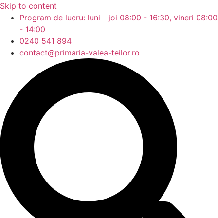
Skip to content
Program de lucru: luni - joi 08:00 - 16:30, vineri 08:00
- 14:00
0240 541 894
contact@primaria-valea-teilor.ro