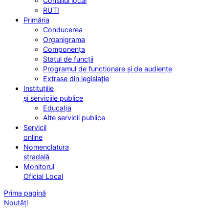
Consiliul local
RUTI
Primăria
Conducerea
Organigrama
Componența
Statul de funcții
Programul de funcționare și de audiențe
Extrase din legislație
Instituțiile
și serviciile publice
Educația
Alte servicii publice
Servicii
online
Nomenclatura
stradală
Monitorul
Oficial Local
Prima pagină
Noutăți