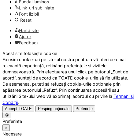
Fundal luminos
Link-uri subliniate
Font lizibil
Reset
Hartă site
Ajutor
Feedback
Acest site folosește cookie
Folosim cookie-uri pe site-ul nostru pentru a vă oferi cea mai
relevantă experiență, reținând preferințele și vizitele
dumneavoastră. Prin efectuarea unui click pe butonul „Sunt de
acord”, sunteți de acord ca TOATE cookie-urile să fie utilizate.
De asemenea, puteți să refuzați cookie-urile opționale prin
apăsarea butonului „Refuz”. Prin continuarea accesării sau
utilizării Site-ului web vă exprimați acordul cu privire la
Termeni și
Condiții
.
Accept TOATE
Resping opționale
Preferințe
🍪
Preferințe
×
Necesare