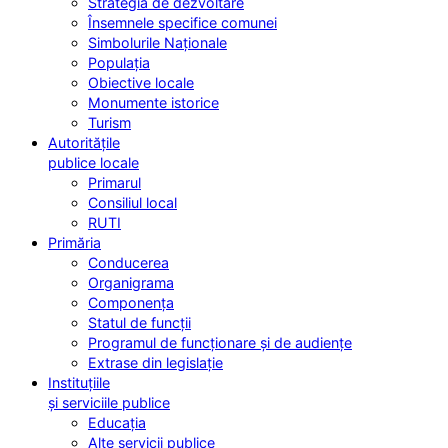
Strategia de dezvoltare
Însemnele specifice comunei
Simbolurile Naționale
Populația
Obiective locale
Monumente istorice
Turism
Autoritățile
publice locale
Primarul
Consiliul local
RUTI
Primăria
Conducerea
Organigrama
Componența
Statul de funcții
Programul de funcționare și de audiențe
Extrase din legislație
Instituțiile
și serviciile publice
Educația
Alte servicii publice