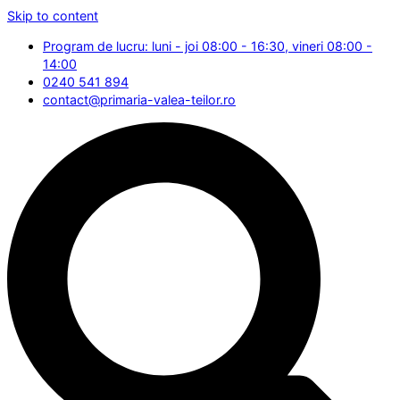
Skip to content
Program de lucru: luni - joi 08:00 - 16:30, vineri 08:00 -
14:00
0240 541 894
contact@primaria-valea-teilor.ro