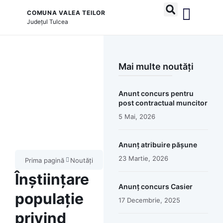
COMUNA VALEA TEILOR
Județul
Tulcea
și serviciile publice
Mai multe noutăți
Anunt concurs pentru
post contractual muncitor
5 Mai, 2026
Anunț atribuire pășune
23 Martie, 2026
Prima pagină
Noutăți
Înștiințare
Anunț concurs Casier
populație
17 Decembrie, 2025
privind