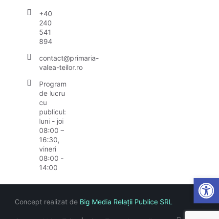
+40
240
541
894
contact@primaria-
valea-teilor.ro
Program
de lucru
cu
publicul:
luni - joi
08:00 –
16:30,
vineri
08:00 -
14:00
Open
Concept realizat de
Big Media Relații Publice SRL