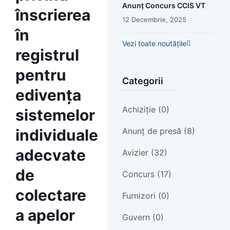
Anunț Concurs CCIS VT
înscrierea
12 Decembrie, 2025
în
Vezi toate noutățile
registrul
pentru
Categorii
edivența
Achiziție (0)
sistemelor
Anunț de presă (8)
individuale
adecvate
Avizier (32)
de
Concurs (17)
colectare
Furnizori (0)
a apelor
Guvern (0)