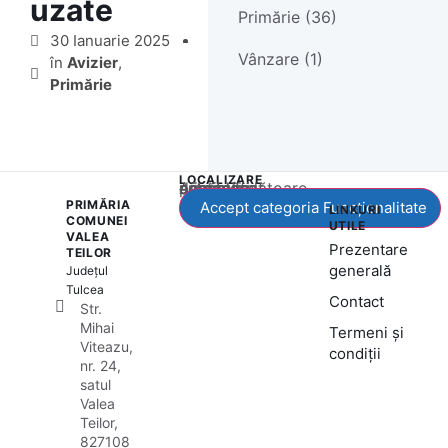
uzate
Primărie (36)
30 Ianuarie 2025
Vânzare (1)
în
Avizier
,
Primărie
LOCALIZARE
Acest conținut este blocat până când acceptați categoria corespunzătoare de cookie-uri.
PRIMĂRIA
Accept categoria Funcționalitate
LINKURI
COMUNEI
UTILE
VALEA
Prezentare
TEILOR
generală
Județul
Tulcea
Contact
Str.
Mihai
Termeni și
Viteazu,
condiții
nr. 24,
satul
Valea
Teilor,
827108