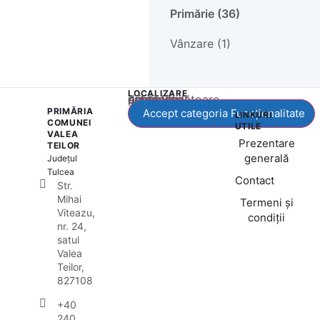
Primărie (36)
Vânzare (1)
LOCALIZARE
Acest conținut este blocat până când acceptați categoria corespunzătoare de cookie-uri.
PRIMĂRIA
Accept categoria Funcționalitate
LINKURI
COMUNEI
UTILE
VALEA
Prezentare
TEILOR
generală
Județul
Tulcea
Contact
Str.
Mihai
Termeni și
Viteazu,
condiții
nr. 24,
satul
Valea
Teilor,
827108
+40
240