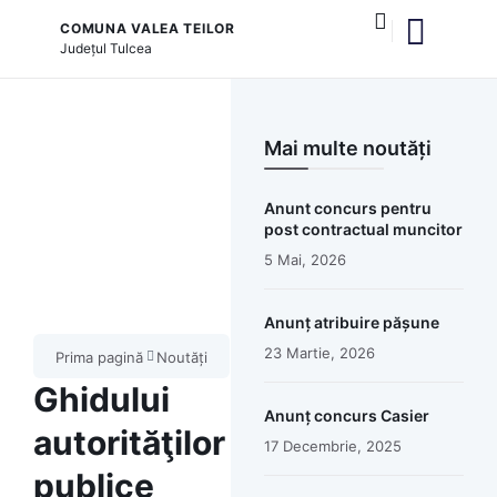
COMUNA VALEA TEILOR
Județul
Tulcea
și serviciile publice
Mai multe noutăți
Anunt concurs pentru
post contractual muncitor
5 Mai, 2026
Anunț atribuire pășune
23 Martie, 2026
Prima pagină
Noutăți
Ghidului
Anunț concurs Casier
autorităţilor
17 Decembrie, 2025
publice