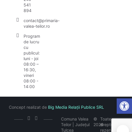
541
894
contact@primaria-
valea-teilor.ro
Program
de lucru
cu
publicul:
luni - joi
08:00 –
16:30,
vineri
08:00 -
14:00
Open
Concept realizat de
Big Media Relații Publice SRL
Comuna Valea
©
Toate
Teilor | Județul
2026
drepturile
Tulcea
rezervate
🍪