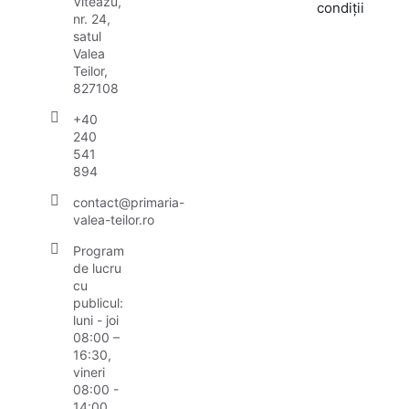
Viteazu,
condiții
nr. 24,
satul
Valea
Teilor,
827108
+40
240
541
894
contact@primaria-
valea-teilor.ro
Program
de lucru
cu
publicul:
luni - joi
08:00 –
16:30,
vineri
08:00 -
14:00