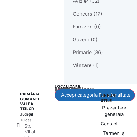
Avizier (32)
Concurs (17)
Furnizori (0)
Guvern (0)
Primărie (36)
Vânzare (1)
LOCALIZARE
Acest conținut este blocat până când acceptați categoria corespunzătoare de cookie-uri.
PRIMĂRIA
Accept categoria Funcționalitate
LINKURI
COMUNEI
UTILE
VALEA
Prezentare
TEILOR
generală
Județul
Tulcea
Contact
Str.
Mihai
Termeni și