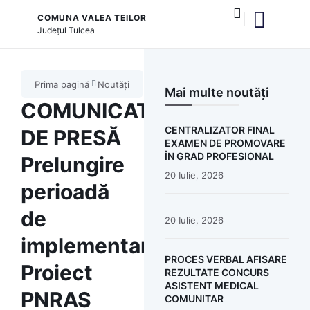
COMUNA VALEA TEILOR
Județul
Tulcea
și serviciile publice
Prima pagină
Noutăți
Mai multe noutăți
COMUNICAT
CENTRALIZATOR FINAL
DE PRESĂ
EXAMEN DE PROMOVARE
ÎN GRAD PROFESIONAL
Prelungire
20 Iulie, 2026
perioadă
de
20 Iulie, 2026
implementare
PROCES VERBAL AFISARE
Proiect
REZULTATE CONCURS
ASISTENT MEDICAL
PNRAS
COMUNITAR