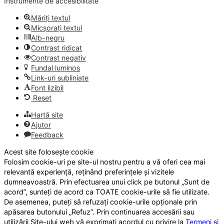
Instrumente de accesibilitate
Măriți textul
Micșorați textul
Alb-negru
Contrast ridicat
Contrast negativ
Fundal luminos
Link-uri subliniate
Font lizibil
Reset
Hartă site
Ajutor
Feedback
Acest site folosește cookie
Folosim cookie-uri pe site-ul nostru pentru a vă oferi cea mai
relevantă experiență, reținând preferințele și vizitele
dumneavoastră. Prin efectuarea unui click pe butonul „Sunt de
acord”, sunteți de acord ca TOATE cookie-urile să fie utilizate.
De asemenea, puteți să refuzați cookie-urile opționale prin
apăsarea butonului „Refuz”. Prin continuarea accesării sau
utilizării Site-ului web vă exprimați acordul cu privire la
Termeni și