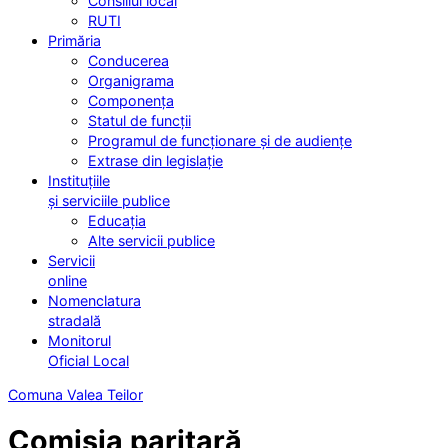
Consiliul local
RUTI
Primăria
Conducerea
Organigrama
Componența
Statul de funcții
Programul de funcționare și de audiențe
Extrase din legislație
Instituțiile
și serviciile publice
Educația
Alte servicii publice
Servicii
online
Nomenclatura
stradală
Monitorul
Oficial Local
Comuna Valea Teilor
Comisia paritară