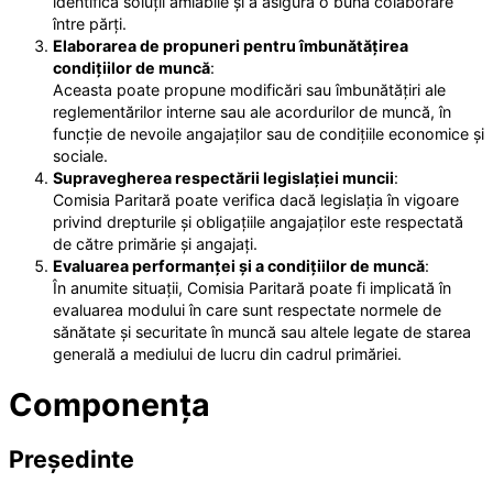
identifica soluții amiabile și a asigura o bună colaborare
între părți.
Elaborarea de propuneri pentru îmbunătățirea
condițiilor de muncă
:
Aceasta poate propune modificări sau îmbunătățiri ale
reglementărilor interne sau ale acordurilor de muncă, în
funcție de nevoile angajaților sau de condițiile economice și
sociale.
Supravegherea respectării legislației muncii
:
Comisia Paritară poate verifica dacă legislația în vigoare
privind drepturile și obligațiile angajaților este respectată
de către primărie și angajați.
Evaluarea performanței și a condițiilor de muncă
:
În anumite situații, Comisia Paritară poate fi implicată în
evaluarea modului în care sunt respectate normele de
sănătate și securitate în muncă sau altele legate de starea
generală a mediului de lucru din cadrul primăriei.
Componența
Președinte