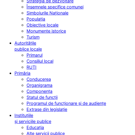
Strategia de dezvoltare
Însemnele specifice comunei
Simbolurile Naționale
Populația
Obiective locale
Monumente istorice
Turism
Autoritățile
publice locale
Primarul
Consiliul local
RUTI
Primăria
Conducerea
Organigrama
Componența
Statul de funcții
Programul de funcționare și de audiențe
Extrase din legislație
Instituțiile
și serviciile publice
Educația
Alte servicii publice