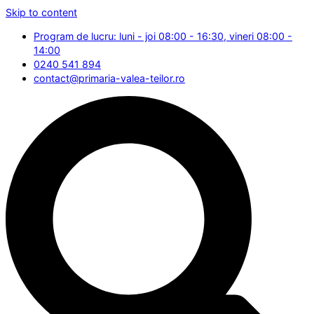
Skip to content
Program de lucru: luni - joi 08:00 - 16:30, vineri 08:00 -
14:00
0240 541 894
contact@primaria-valea-teilor.ro