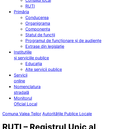
Consiliul local
RUTI
Primăria
Conducerea
Organigrama
Componența
Statul de funcții
Programul de funcționare și de audiențe
Extrase din legislație
Instituțiile
și serviciile publice
Educația
Alte servicii publice
Servicii
online
Nomenclatura
stradală
Monitorul
Oficial Local
Comuna Valea Teilor
Autoritățile Publice Locale
RUTI – Registrul Unic al