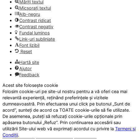
Măriți textul
Micșorați textul
Alb-negru
Contrast ridicat
Contrast negativ
Fundal luminos
Link-uri subliniate
Font lizibil
Reset
Hartă site
Ajutor
Feedback
Acest site folosește cookie
Folosim cookie-uri pe site-ul nostru pentru a vă oferi cea mai
relevantă experiență, reținând preferințele și vizitele
dumneavoastră. Prin efectuarea unui click pe butonul „Sunt de
acord”, sunteți de acord ca TOATE cookie-urile să fie utilizate.
De asemenea, puteți să refuzați cookie-urile opționale prin
apăsarea butonului „Refuz”. Prin continuarea accesării sau
utilizării Site-ului web vă exprimați acordul cu privire la
Termeni și
Condiții
.