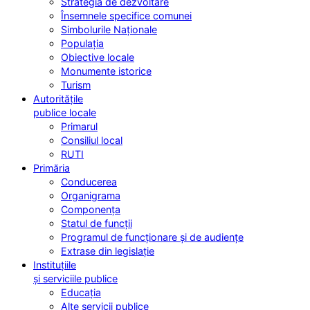
Strategia de dezvoltare
Însemnele specifice comunei
Simbolurile Naționale
Populația
Obiective locale
Monumente istorice
Turism
Autoritățile
publice locale
Primarul
Consiliul local
RUTI
Primăria
Conducerea
Organigrama
Componența
Statul de funcții
Programul de funcționare și de audiențe
Extrase din legislație
Instituțiile
și serviciile publice
Educația
Alte servicii publice