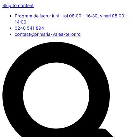
Skip to content
Program de lucru: luni - joi 08:00 - 16:30, vineri 08:00 -
14:00
0240 541 894
contact@primaria-valea-teilor.ro