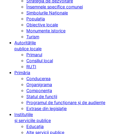
Strategia de dezvoltare
Însemnele specifice comunei
Simbolurile Naționale
Populația
Obiective locale
Monumente istorice
Turism
Autoritățile
publice locale
Primarul
Consiliul local
RUTI
Primăria
Conducerea
Organigrama
Componența
Statul de funcții
Programul de funcționare și de audiențe
Extrase din legislație
Instituțiile
și serviciile publice
Educația
Alte servicii publice