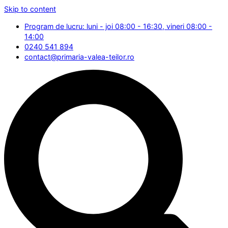
Skip to content
Program de lucru: luni - joi 08:00 - 16:30, vineri 08:00 -
14:00
0240 541 894
contact@primaria-valea-teilor.ro