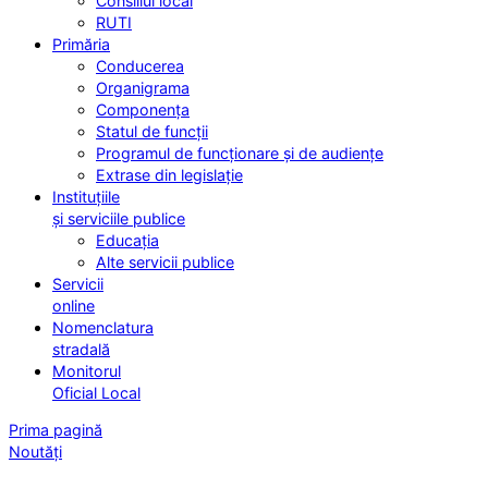
Consiliul local
RUTI
Primăria
Conducerea
Organigrama
Componența
Statul de funcții
Programul de funcționare și de audiențe
Extrase din legislație
Instituțiile
și serviciile publice
Educația
Alte servicii publice
Servicii
online
Nomenclatura
stradală
Monitorul
Oficial Local
Prima pagină
Noutăți