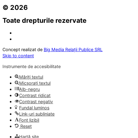
© 2026
Toate drepturile rezervate
Concept realizat de
Big Media Relații Publice SRL
Skip to content
Instrumente de accesibilitate
Măriți textul
Micșorați textul
Alb-negru
Contrast ridicat
Contrast negativ
Fundal luminos
Link-uri subliniate
Font lizibil
Reset
Hartă site