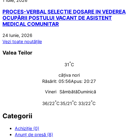
1 Iulie, 2026
PROCES-VERBAL SELECTIE DOSARE IN VEDEREA
OCUPĂRII POSTULUI VACANT DE ASISTENT
MEDICAL COMUNITAR
24 Iunie, 2026
Vezi toate noutățile
Valea Teilor
°
31
C
câțiva nori
Răsărit: 05:56
Apus: 20:27
Vineri
Sâmbătă
Duminică
°
°
°
36/22
C
35/21
C
33/22
C
Categorii
Achiziție (0)
Anunț de presă (8)