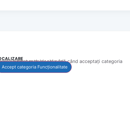
OCALIZARE
 conținut este blocat până când acceptați categoria corespunzătoare de cookie-uri.
Accept categoria Funcționalitate