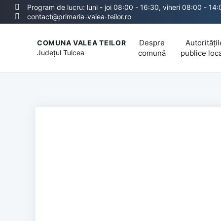
Program de lucru: luni - joi 08:00 - 16:30, vineri 08:00 - 14
contact@primaria-valea-teilor.ro
Despre
Autoritățil
COMUNA VALEA TEILOR
Județul
Tulcea
comună
publice loc