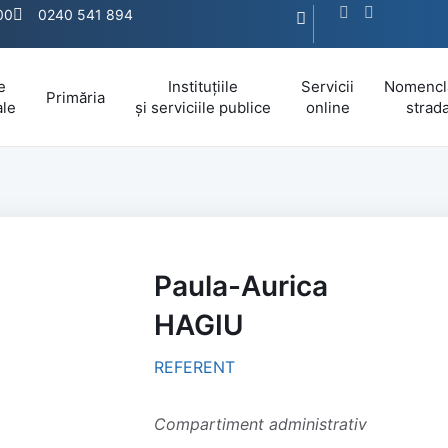
:00
0240 541 894
e
Instituțiile
Servicii
Nomencl
Primăria
ale
și serviciile publice
online
strada
Paula-Aurica
HAGIU
REFERENT
Compartiment administrativ