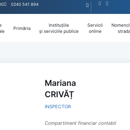
:00
0240 541 894
e
Instituțiile
Servicii
Nomencl
Primăria
ale
și serviciile publice
online
strada
Mariana
CRIVĂȚ
INSPECTOR
Compartiment financiar contabil