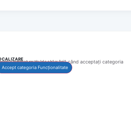
OCALIZARE
 conținut este blocat până când acceptați categoria corespunzătoare de cookie-uri.
Accept categoria Funcționalitate