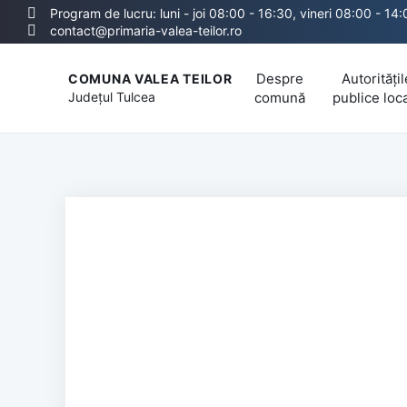
Program de lucru: luni - joi 08:00 - 16:30, vineri 08:00 - 14
contact@primaria-valea-teilor.ro
Despre
Autoritățil
COMUNA VALEA TEILOR
Județul
Tulcea
comună
publice loc