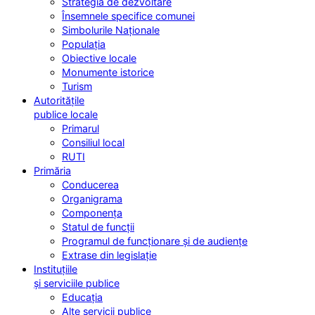
Strategia de dezvoltare
Însemnele specifice comunei
Simbolurile Naționale
Populația
Obiective locale
Monumente istorice
Turism
Autoritățile
publice locale
Primarul
Consiliul local
RUTI
Primăria
Conducerea
Organigrama
Componența
Statul de funcții
Programul de funcționare și de audiențe
Extrase din legislație
Instituțiile
și serviciile publice
Educația
Alte servicii publice