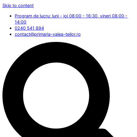
Skip to content
Program de lucru: luni - joi 08:00 - 16:30, vineri 08:00 -
14:00
0240 541 894
contact@primaria-valea-teilor.ro