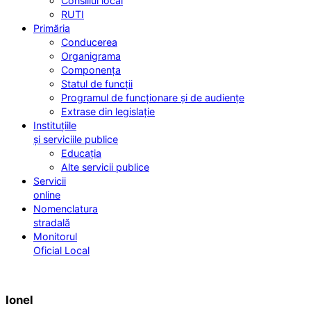
Consiliul local
RUTI
Primăria
Conducerea
Organigrama
Componența
Statul de funcții
Programul de funcționare și de audiențe
Extrase din legislație
Instituțiile
și serviciile publice
Educația
Alte servicii publice
Servicii
online
Nomenclatura
stradală
Monitorul
Oficial Local
Ionel