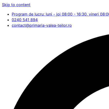
Skip to content
Program de lucru: luni - joi 08:00 - 16:30, vineri 08:0
0240 541 894
contact@primaria-valea-teilor.ro