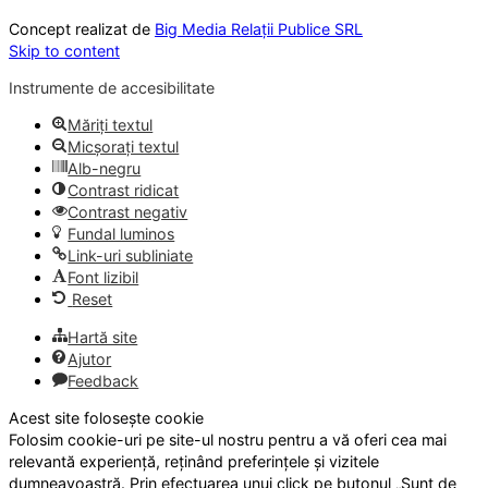
Concept realizat de
Big Media Relații Publice SRL
Skip to content
Instrumente de accesibilitate
Măriți textul
Micșorați textul
Alb-negru
Contrast ridicat
Contrast negativ
Fundal luminos
Link-uri subliniate
Font lizibil
Reset
Hartă site
Ajutor
Feedback
Acest site folosește cookie
Folosim cookie-uri pe site-ul nostru pentru a vă oferi cea mai
relevantă experiență, reținând preferințele și vizitele
dumneavoastră. Prin efectuarea unui click pe butonul „Sunt de