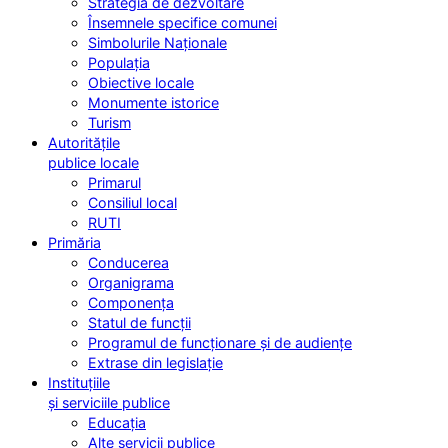
Strategia de dezvoltare
Însemnele specifice comunei
Simbolurile Naționale
Populația
Obiective locale
Monumente istorice
Turism
Autoritățile
publice locale
Primarul
Consiliul local
RUTI
Primăria
Conducerea
Organigrama
Componența
Statul de funcții
Programul de funcționare și de audiențe
Extrase din legislație
Instituțiile
și serviciile publice
Educația
Alte servicii publice