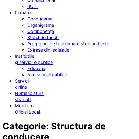
Consiliul local
RUTI
Primăria
Conducerea
Organigrama
Componența
Statul de funcții
Programul de funcționare și de audiențe
Extrase din legislație
Instituțiile
și serviciile publice
Educația
Alte servicii publice
Servicii
online
Nomenclatura
stradală
Monitorul
Oficial Local
Categorie:
Structura de
conducere