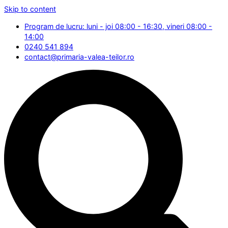
Skip to content
Program de lucru: luni - joi 08:00 - 16:30, vineri 08:00 -
14:00
0240 541 894
contact@primaria-valea-teilor.ro