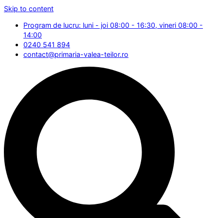
Skip to content
Program de lucru: luni - joi 08:00 - 16:30, vineri 08:00 -
14:00
0240 541 894
contact@primaria-valea-teilor.ro