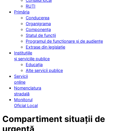
Consiliul local
RUTI
Primăria
Conducerea
Organigrama
Componența
Statul de funcții
Programul de funcționare și de audiențe
Extrase din legislație
Instituțiile
și serviciile publice
Educația
Alte servicii publice
Servicii
online
Nomenclatura
stradală
Monitorul
Oficial Local
Compartiment situații de
urgență