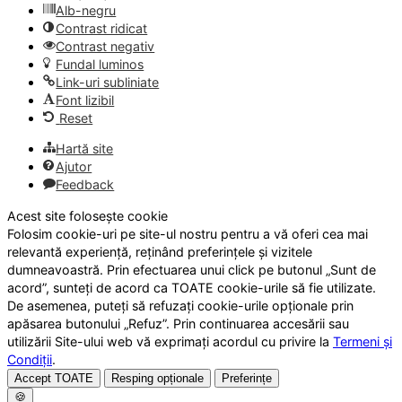
Alb-negru
Contrast ridicat
Contrast negativ
Fundal luminos
Link-uri subliniate
Font lizibil
Reset
Hartă site
Ajutor
Feedback
Acest site folosește cookie
Folosim cookie-uri pe site-ul nostru pentru a vă oferi cea mai
relevantă experiență, reținând preferințele și vizitele
dumneavoastră. Prin efectuarea unui click pe butonul „Sunt de
acord”, sunteți de acord ca TOATE cookie-urile să fie utilizate.
De asemenea, puteți să refuzați cookie-urile opționale prin
apăsarea butonului „Refuz”. Prin continuarea accesării sau
utilizării Site-ului web vă exprimați acordul cu privire la
Termeni și
Condiții
.
Accept TOATE
Resping opționale
Preferințe
🍪