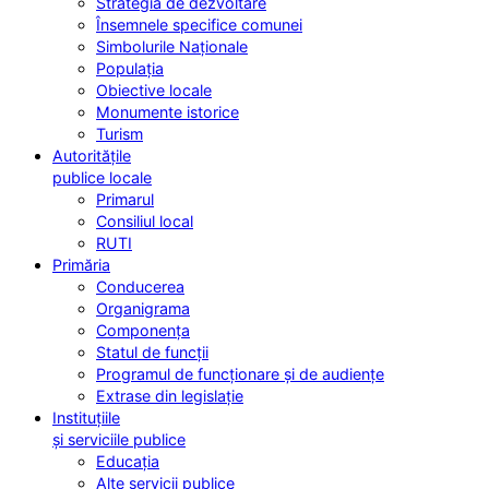
Strategia de dezvoltare
Însemnele specifice comunei
Simbolurile Naționale
Populația
Obiective locale
Monumente istorice
Turism
Autoritățile
publice locale
Primarul
Consiliul local
RUTI
Primăria
Conducerea
Organigrama
Componența
Statul de funcții
Programul de funcționare și de audiențe
Extrase din legislație
Instituțiile
și serviciile publice
Educația
Alte servicii publice